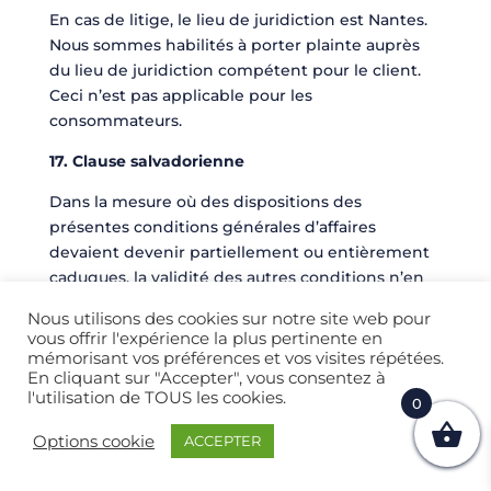
En cas de litige, le lieu de juridiction est Nantes.
Nous sommes habilités à porter plainte auprès
du lieu de juridiction compétent pour le client.
Ceci n’est pas applicable pour les
consommateurs.
17. Clause salvadorienne
Dans la mesure où des dispositions des
présentes conditions générales d’affaires
devaient devenir partiellement ou entièrement
caduques, la validité des autres conditions n’en
serait pas affectée. La condition devenue
Nous utilisons des cookies sur notre site web pour
caduque doit être remplacée par une
vous offrir l'expérience la plus pertinente en
réglementation légale.
mémorisant vos préférences et vos visites répétées.
En cliquant sur "Accepter", vous consentez à
l'utilisation de TOUS les cookies.
0
CONDITIONS GÉNÉRALES DE VENTE DES
Options cookie
ACCEPTER
CRÉATIONS GRAPHIQUES
Les créations graphiques Lilabox délivrées sous