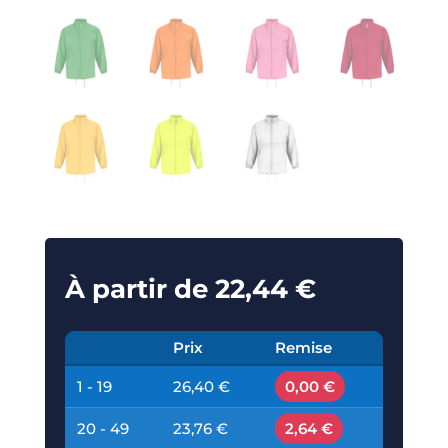
À partir de
22,44
€
Prix
Remise
1 - 19
26,40 €
0,00 €
20 - 49
23,76 €
2,64 €