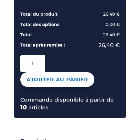
Total du produit
26,40 €
Total des options
0,00 €
Total
26,40 €
26,40 €
Total après remise :
quantité
de
BC300
AJOUTER AU PANIER
COUPE-
VENT
UNISEXE
Commande disponible à partir de
10
articles