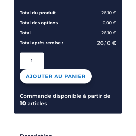
Total du produit
26,10 €
Total des options
0,00 €
Total
26,10 €
26,10 €
Total après remise :
quantité
de
BC404
AJOUTER AU PANIER
FEMME
Commande disponible à partir de
10
articles