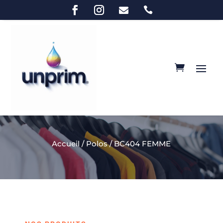


Accueil
/
Polos
/ BC404 FEMME