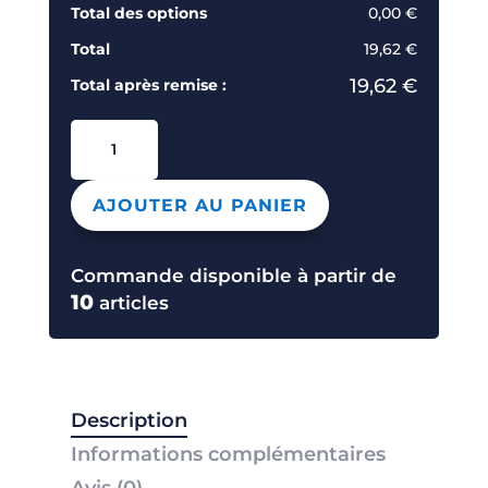
Total des options
0,00 €
Total
19,62 €
19,62 €
Total après remise :
quantité
de
BC534
AJOUTER AU PANIER
SWEAT
COL
ROND
Commande disponible à partir de
UNISEXE
10
articles
Description
Informations complémentaires