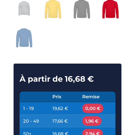
À partir de
16,68
€
Prix
Remise
1 - 19
19,62 €
0,00 €
20 - 49
17,66 €
1,96 €
50+
16,68 €
2,94 €