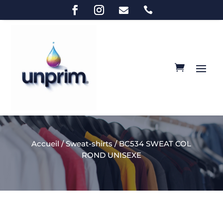


Accueil
/
Sweat-shirts
/ BC534 SWEAT COL
ROND UNISEXE