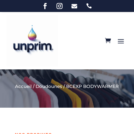


Accueil
/
Doudounes
/ BCEXP BODYWARMER