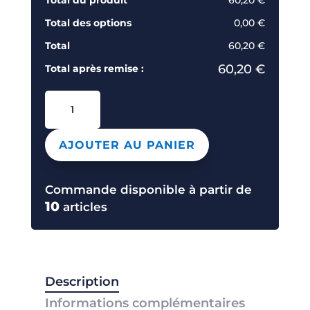
Total des options
0,00 €
Total
60,20 €
60,20 €
Total après remise :
quantité
de
BCEXP
AJOUTER AU PANIER
BODYWARMER
Commande disponible à partir de
10
articles
Description
Informations complémentaires