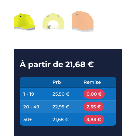
À partir de
21,68
€
Prix
Remise
1 - 19
25,50 €
0,00 €
20 - 49
22,95 €
2,55 €
50+
21,68 €
3,83 €