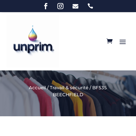


Accueil
/
Travail & sécurité
/ BF535
BEECHFIELD