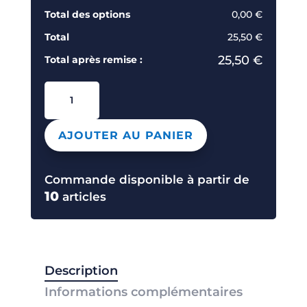
Total des options
0,00 €
Total
25,50 €
25,50 €
Total après remise :
quantité
de
BF535
AJOUTER AU PANIER
BEECHFIELD
Commande disponible à partir de
10
articles
Description
Informations complémentaires